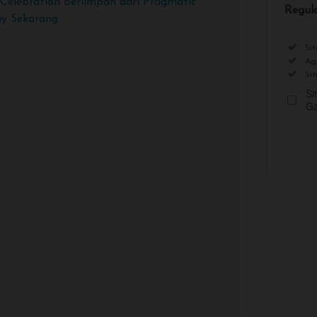
Regula
Regu
Inc
Si
Use, 
Inc
Ag
prod
Inc
Si
The t
Si
buyer
Ga
View
license
details