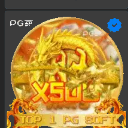
berusaha untuk meraih lebih banyak s
Selain itu, bonus scatter juga dapat 
kemenangan yang Anda raih selama fit
alasan mengapa banyak pemain yang s
kombinasi yang tepat, Anda bisa mera
taruhan awal. Inilah mengapa memaha
bagi setiap pemain yang ingin mema
3. Strategi Memaksimal
Setiap pemain pasti ingin meraih ke
Legacy Celebration tidak terkecuali. 
memiliki strategi bermain yang tepat.
adalah memahami pola permainan dan
meningkatkan taruhan. Meskipun per
terdapat beberapa pendekatan yang
peluang untuk menang.