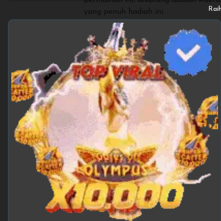
Raih
yang penuh hadiah ini.
2. Cara Kerja Bonus Scat
Bonus scatter dalam Legacy Celebrati
paling menarik dari permainan. Saa
simbol scatter, Anda akan langsung m
hanya memberikan pembayaran, tetap
bonus yang dapat meningkatkan keme
ini, Pragmatic Play berhasil mencipt
permainan menjadi lebih menarik.
Pemain yang mendapatkan tiga atau l
putaran gratis. Di sini, Anda bisa m
mempertaruhkan kredit Anda. Ini ad
kemenangan besar tanpa risiko. Sela
untuk mendapatkan scatter tambaha
gratis. Hal ini membuat fitur ini se