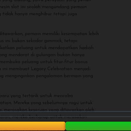
mesin slot ini seolah mengundang pemain
g tidak hanya menghibur tetapi juga
ditawarkan, pemain memiliki kesempatan lebih
s ini bukan sekadar gimmick, tetapi
katkan peluang untuk mendapatkan hadiah.
 yang mendarat di gulungan bukan hanya
embuka peluang untuk fitur-fitur bonus
 ini membuat Legacy Celebration menjadi
ang menginginkan pengalaman bermain yang
 baru yang tertarik untuk mencoba
ation. Mereka yang sebelumnya ragu untuk
lai merasakan keseruan yang ditawarkan oleh
taran, mereka berharap untuk merasakan
dup mereka. Jadi, jika Anda belum mencoba
u yang tepat untuk bergabung dalam perayaan