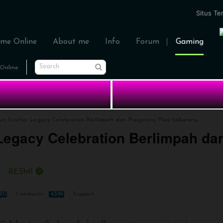
Situs Te
Togel
me Online
About me
Info
Forum
Gaming
Situs
Online
Game
Online
Resmi
us Scatter Legacy Celebration Berlimpah dari Pragmatic Play Sekarang
Legacy Celebration Berlimpah dar
RESMI
Comments
Support
410
4,594