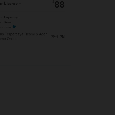
88
$
r License
88
lar License
$
SELECTED
luded:
tus Terpercaya
by you or one client, in a single end
luded:
en Resmi
uct which end users
luded:
are not
charged for.
tus Resmi
otal price includes the item price and a
tus Terpercaya Resmi & Agen
80
8
$
$
 fee.
me Online