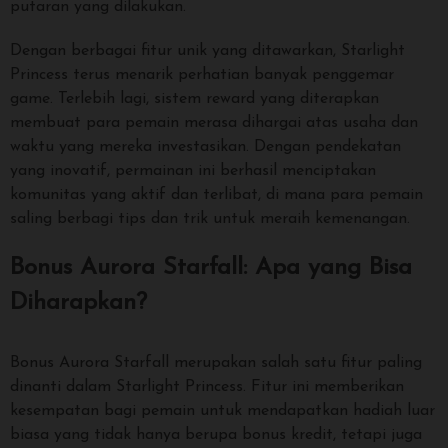
putaran yang dilakukan.
Dengan berbagai fitur unik yang ditawarkan, Starlight
Princess terus menarik perhatian banyak penggemar
game. Terlebih lagi, sistem reward yang diterapkan
membuat para pemain merasa dihargai atas usaha dan
waktu yang mereka investasikan. Dengan pendekatan
yang inovatif, permainan ini berhasil menciptakan
komunitas yang aktif dan terlibat, di mana para pemain
saling berbagi tips dan trik untuk meraih kemenangan.
Bonus Aurora Starfall: Apa yang Bisa
Diharapkan?
Bonus Aurora Starfall merupakan salah satu fitur paling
dinanti dalam Starlight Princess. Fitur ini memberikan
kesempatan bagi pemain untuk mendapatkan hadiah luar
biasa yang tidak hanya berupa bonus kredit, tetapi juga