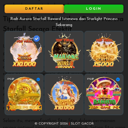
memberikan yang terbaik untuk para penggemarnya.
DAFTAR
LOGIN
Tips untuk Mendapatkan Bonus Aurora
Raih Aurora Starfall Reward Istimewa dari Starlight Princess
Sekarang
Starfall Secara Efektif
Untuk meraih bonus Aurora Starfall dengan lebih efektif,
penting bagi pemain untuk memahami beberapa strategi
dasar yang dapat digunakan. Salah satu tips utama
adalah bermain secara konsisten. Dengan memahami
ritme permainan, pemain dapat menemukan waktu yang
tepat untuk melakukan taruhan, sehingga meningkatkan
peluang mendapatkan bonus yang lebih besar. Selain itu,
mengatur anggaran bermain juga sangat penting agar
pengalaman bermain tetap menyenangkan tanpa
menimbulkan tekanan finansial.
Selain itu, memanfaatkan fitur-fitur dalam permainan
© COPYRIGHT 2026
|
SLOT GACOR
secara optimal juga sangat berpengaruh. Setiap fitur yang