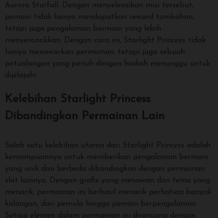
Aurora Starfall. Dengan menyelesaikan misi tersebut,
pemain tidak hanya mendapatkan reward tambahan,
tetapi juga pengalaman bermain yang lebih
menyeronokkan. Dengan cara ini, Starlight Princess tidak
hanya menawarkan permainan, tetapi juga sebuah
petualangan yang penuh dengan hadiah menunggu untuk
dijelajahi.
Kelebihan Starlight Princess
Dibandingkan Permainan Lain
Salah satu kelebihan utama dari Starlight Princess adalah
kemampuannya untuk memberikan pengalaman bermain
yang unik dan berbeda dibandingkan dengan permainan
slot lainnya. Dengan grafis yang menawan dan tema yang
menarik, permainan ini berhasil menarik perhatian banyak
kalangan, dari pemula hingga pemain berpengalaman.
Setiap elemen dalam permainan ini dirancang dengan