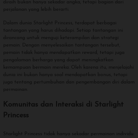
diraih bukan hanya sekadar angka, tetapi bagian dari
perjalanan yang lebih berarti.
Dalam dunia Starlight Princess, terdapat berbagai
tantangan yang harus dihadapi. Setiap tantangan ini
dirancang untuk menguji keterampilan dan strategi
pemain. Dengan menyelesaikan tantangan tersebut,
pemain tidak hanya mendapatkan reward, tetapi juga
pengalaman berharga yang dapat meningkatkan
kemampuan bermain mereka. Oleh karena itu, menjelajahi
dunia ini bukan hanya soal mendapatkan bonus, tetapi
juga tentang pertumbuhan dan pengembangan diri dalam
permainan.
Komunitas dan Interaksi di Starlight
Princess
Starlight Princess tidak hanya sekadar permainan individu.