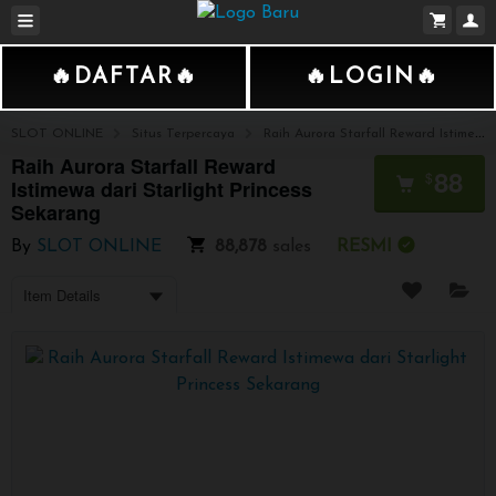
Slot
Togel
Casino
🔥DAFTAR🔥
🔥LOGIN🔥
SLOT ONLINE
Situs Terpercaya
Raih Aurora Starfall Reward Istimewa dari Starlight Princess Sekarang
Raih Aurora Starfall Reward
88
$
Istimewa dari Starlight Princess
Sekarang
By
SLOT ONLINE
88,878
sales
RESMI
Item Details