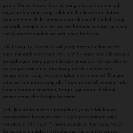
game. Bonus Aurora Starfall yang ditawarkan menjadi
daya tarik utama yang tidak boleh dilewatkan. Setiap
pemain memiliki kesempatan untuk meraih hadiah yang
menarik, menjadikan setiap sesi bermain sebagai peluang
untuk memenangkan sesuatu yang berharga.
Tak hanya itu, desain visual yang menawan dan cerita
yang menarik membuat Starlight Princess menjadi sebuah
petualangan yang penuh dengan imajinasi. Setiap elemen
dalam permainan ini dirancang untuk memberikan
pengalaman yang menyenangkan dan memikat. Dengan
adanya komunitas yang aktif dan interaktif, pemain tidak
hanya bermain sendirian, tetapi juga dapat berbagi
pengalaman dan belajar bersama.
Jadi, jika Anda mencari permainan yang tidak hanya
menawarkan keseruan, tetapi juga pengalaman yang
mendalam, Starlight Princess adalah pilihan yang tepat.
Bergabunglah dalam petualangan ini, nikmati sensasi